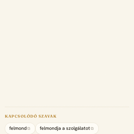
KAPCSOLÓDÓ SZAVAK
felmond
felmondja a szolgálatot
⧉
⧉