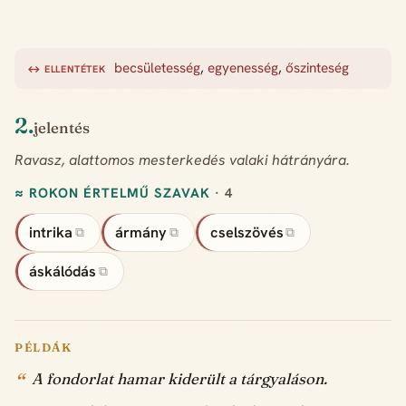
becsületesség
,
egyenesség
,
őszinteség
↔ ELLENTÉTEK
2.
jelentés
Ravasz, alattomos mesterkedés valaki hátrányára.
≈ ROKON ÉRTELMŰ SZAVAK
· 4
intrika
ármány
cselszövés
⧉
⧉
⧉
áskálódás
⧉
PÉLDÁK
A fondorlat hamar kiderült a tárgyaláson.