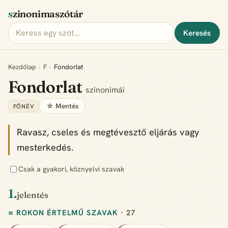
szinonimaszótár
Keresés
Kezdőlap
›
F
›
Fondorlat
Fondorlat
szinonimái
☆ Mentés
FŐNÉV
Ravasz, cseles és megtévesztő eljárás vagy
mesterkedés.
Csak a gyakori, köznyelvi szavak
1.
jelentés
≈ ROKON ÉRTELMŰ SZAVAK
· 27