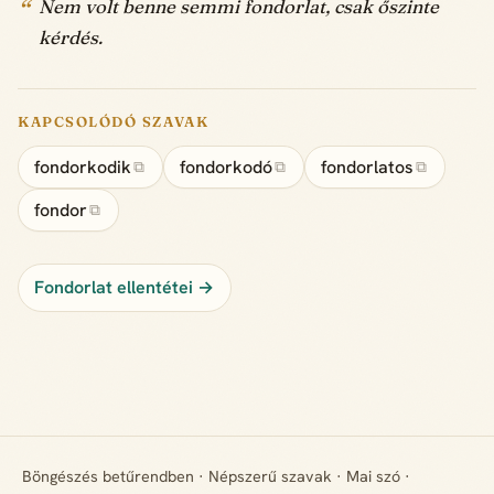
Nem volt benne semmi fondorlat, csak őszinte
kérdés.
KAPCSOLÓDÓ SZAVAK
fondorkodik
fondorkodó
fondorlatos
⧉
⧉
⧉
fondor
⧉
Fondorlat ellentétei →
Böngészés betűrendben
·
Népszerű szavak
·
Mai szó
·