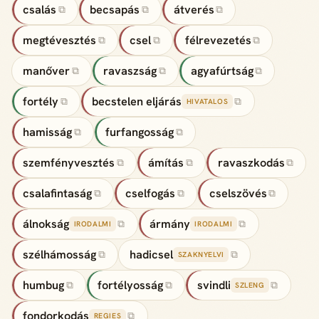
csalás
becsapás
átverés
⧉
⧉
⧉
megtévesztés
csel
félrevezetés
⧉
⧉
⧉
manőver
ravaszság
agyafúrtság
⧉
⧉
⧉
fortély
becstelen eljárás
⧉
⧉
HIVATALOS
hamisság
furfangosság
⧉
⧉
szemfényvesztés
ámítás
ravaszkodás
⧉
⧉
⧉
csalafintaság
cselfogás
cselszövés
⧉
⧉
⧉
álnokság
ármány
⧉
⧉
IRODALMI
IRODALMI
szélhámosság
hadicsel
⧉
⧉
SZAKNYELVI
humbug
fortélyosság
svindli
⧉
⧉
⧉
SZLENG
fondorkodás
⧉
REGIES