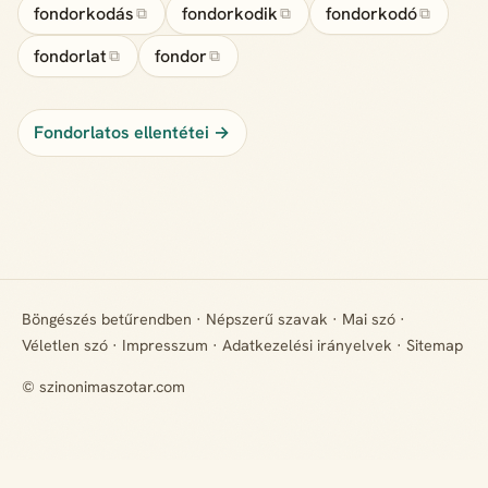
fondorkodás
fondorkodik
fondorkodó
⧉
⧉
⧉
fondorlat
fondor
⧉
⧉
Fondorlatos ellentétei →
Böngészés betűrendben
·
Népszerű szavak
·
Mai szó
·
Véletlen szó
·
Impresszum
·
Adatkezelési irányelvek
·
Sitemap
© szinonimaszotar.com