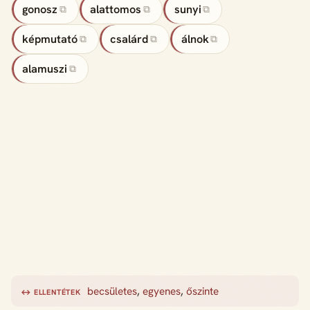
gonosz
alattomos
sunyi
⧉
⧉
⧉
képmutató
csalárd
álnok
⧉
⧉
⧉
alamuszi
⧉
becsületes
,
egyenes
,
őszinte
↔ ELLENTÉTEK