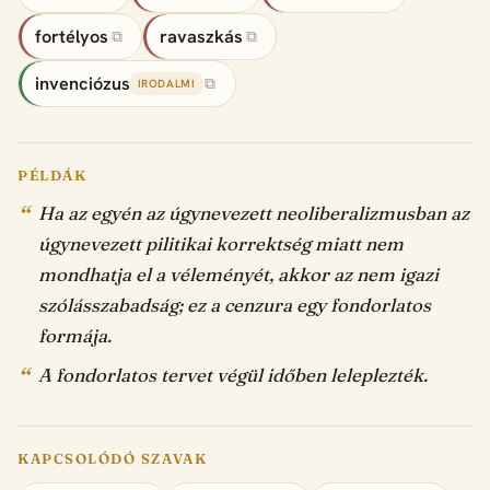
fortélyos
ravaszkás
⧉
⧉
invenciózus
⧉
IRODALMI
PÉLDÁK
Ha az egyén az úgynevezett neoliberalizmusban az
úgynevezett pilitikai korrektség miatt nem
mondhatja el a véleményét, akkor az nem igazi
szólásszabadság; ez a cenzura egy fondorlatos
formája.
A fondorlatos tervet végül időben leleplezték.
KAPCSOLÓDÓ SZAVAK