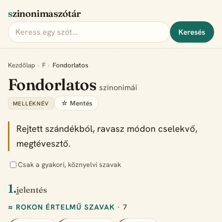
szinonimaszótár
Keresés
Kezdőlap
›
F
›
Fondorlatos
Fondorlatos
szinonimái
☆ Mentés
MELLÉKNÉV
Rejtett szándékból, ravasz módon cselekvő,
megtévesztő.
Csak a gyakori, köznyelvi szavak
1.
jelentés
≈ ROKON ÉRTELMŰ SZAVAK
· 7