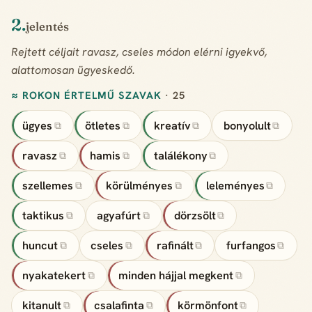
2.
jelentés
Rejtett céljait ravasz, cseles módon elérni igyekvő,
alattomosan ügyeskedő.
≈ ROKON ÉRTELMŰ SZAVAK
· 25
ügyes
ötletes
kreatív
bonyolult
⧉
⧉
⧉
⧉
ravasz
hamis
találékony
⧉
⧉
⧉
szellemes
körülményes
leleményes
⧉
⧉
⧉
taktikus
agyafúrt
dörzsölt
⧉
⧉
⧉
huncut
cseles
rafinált
furfangos
⧉
⧉
⧉
⧉
nyakatekert
minden hájjal megkent
⧉
⧉
kitanult
csalafinta
körmönfont
⧉
⧉
⧉