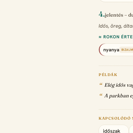
4.
jelentés – d
Idős, öreg, ált
≈ ROKON ÉRT
nyanya
BIZALM
PÉLDÁK
Elég idős va
A parkban eg
KAPCSOLÓDÓ 
időszak