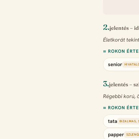
2.
jelentés – i
Életkorát tekin
≈ ROKON ÉRT
senior
HIVATAL
3.
jelentés – s
Régebbi korú, ö
≈ ROKON ÉRT
tata
BIZALMAS,
papper
SZLENG