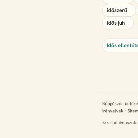
időszerű
idős juh
Idős ellentét
Böngészés betűr
irányelvek
·
Site
© szinonimaszota