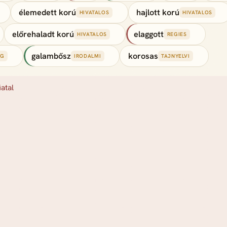
élemedett korú
hajlott korú
HIVATALOS
HIVATALOS
előrehaladt korú
elaggott
HIVATALOS
REGIES
galambősz
korosas
NG
IRODALMI
TAJNYELVI
iatal