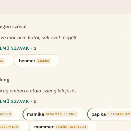
degen szóval
tve már nem fiatal, sok évet megélt.
ELMŰ SZAVAK
· 2
boomer
OS
SZLENG
zleng
reg emberre utaló szleng kifejezés.
ELMŰ SZAVAK
· 5
mamika
papika
 SZLENG
BIZALMAS, SZLENG
BIZALMAS, SZ
mammer
, TAJNYELVI
SZLENG, TAJNYELVI