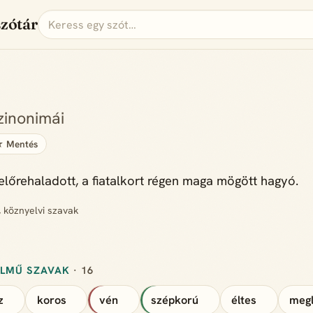
szótár
zinonimái
 Mentés
előrehaladott, a fiatalkort régen maga mögött hagyó.
, köznyelvi szavak
ELMŰ SZAVAK
· 16
z
koros
vén
szépkorú
éltes
megl