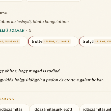
urva
alában lekicsinylő, bántó hangulatban.
ELMŰ SZAVAK
· 3
trotty
trotyli
AS, VULGARIS
SZLENG, VULGARIS
SZLENG, V
gy ahhoz, hogy magad is tudjad.
y idős hölgy üldögélt a padon és etette a galambokat.
SZAVAK
időszámítás
időszámításunk előtt
időszámításunk