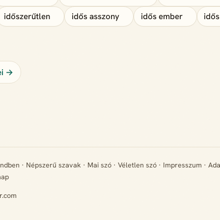
időszerűtlen
idős asszony
idős ember
idős
ei →
endben
·
Népszerű szavak
·
Mai szó
·
Véletlen szó
·
Impresszum
·
Ada
map
r.com