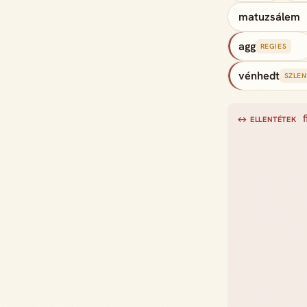
matuzsálem
agg
REGIES
vénhedt
SZLE
f
↔ ELLENTÉTEK