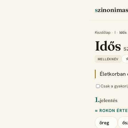
szinonima
Kezdőlap
›
I
›
Idős
Idős
s
☆
MELLÉKNÉV
Életkorban 
Csak a gyakori
1.
jelentés
≈ ROKON ÉRT
öreg
ős