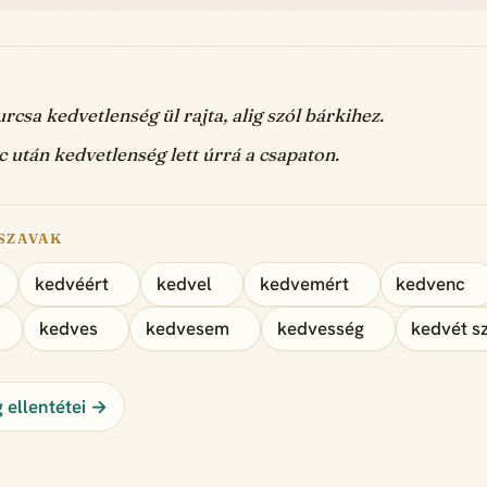
urcsa kedvetlenség ül rajta, alig szól bárkihez.
 után kedvetlenség lett úrrá a csapaton.
SZAVAK
kedvéért
kedvel
kedvemért
kedvenc
kedves
kedvesem
kedvesség
kedvét s
 ellentétei →