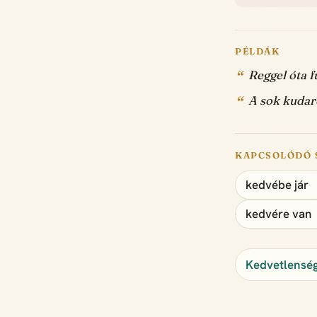
PÉLDÁK
Reggel óta f
A sok kudarc
KAPCSOLÓDÓ 
kedvébe jár
kedvére van
Kedvetlenség