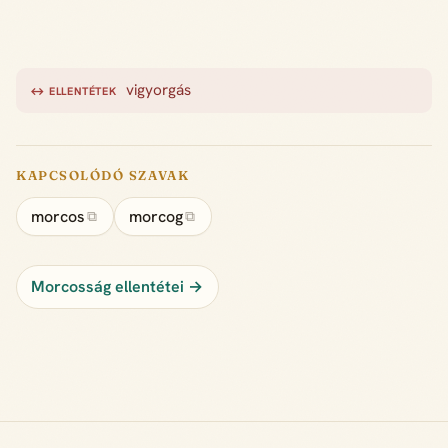
vigyorgás
↔ ELLENTÉTEK
KAPCSOLÓDÓ SZAVAK
morcos
morcog
⧉
⧉
Morcosság ellentétei →