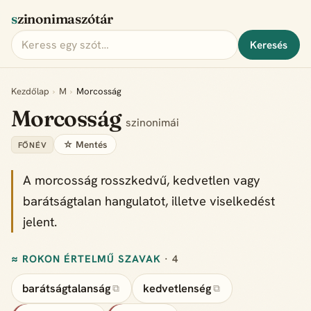
szinonimaszótár
Keresés
Kezdőlap
›
M
›
Morcosság
Morcosság
szinonimái
☆ Mentés
FŐNÉV
A morcosság rosszkedvű, kedvetlen vagy
barátságtalan hangulatot, illetve viselkedést
jelent.
≈ ROKON ÉRTELMŰ SZAVAK
· 4
barátságtalanság
kedvetlenség
⧉
⧉