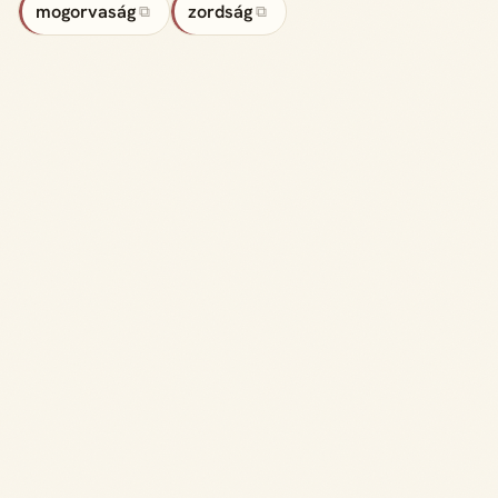
mogorvaság
zordság
⧉
⧉