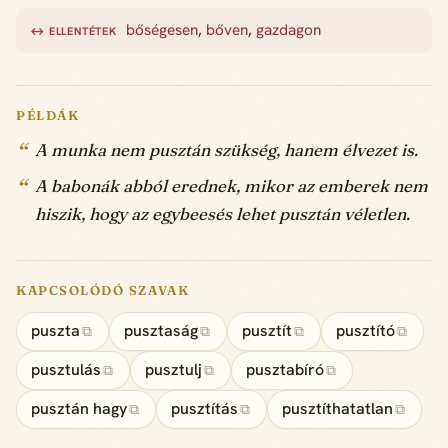
bőségesen
,
bőven
,
gazdagon
↔ ELLENTÉTEK
PÉLDÁK
A munka nem pusztán szükség, hanem élvezet is.
A babonák abból erednek, mikor az emberek nem
hiszik, hogy az egybeesés lehet pusztán véletlen.
KAPCSOLÓDÓ SZAVAK
puszta
pusztaság
pusztít
pusztító
⧉
⧉
⧉
⧉
pusztulás
pusztulj
pusztabíró
⧉
⧉
⧉
pusztán hagy
pusztítás
pusztíthatatlan
⧉
⧉
⧉