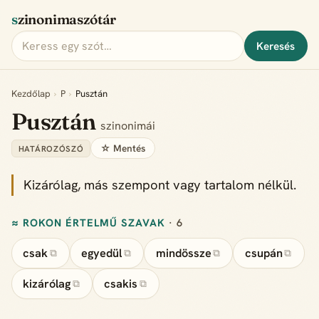
szinonimaszótár
Keresés
Kezdőlap
›
P
›
Pusztán
Pusztán
szinonimái
☆ Mentés
HATÁROZÓSZÓ
Kizárólag, más szempont vagy tartalom nélkül.
≈ ROKON ÉRTELMŰ SZAVAK
· 6
csak
egyedül
mindössze
csupán
⧉
⧉
⧉
⧉
kizárólag
csakis
⧉
⧉