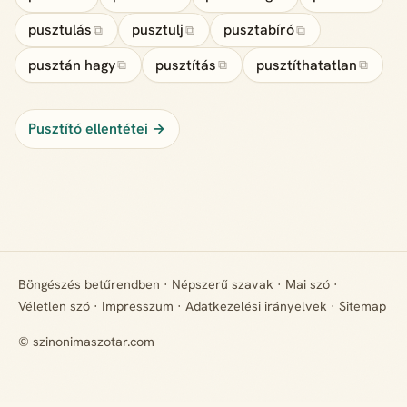
pusztulás
pusztulj
pusztabíró
⧉
⧉
⧉
pusztán hagy
pusztítás
pusztíthatatlan
⧉
⧉
⧉
Pusztító ellentétei →
Böngészés betűrendben
·
Népszerű szavak
·
Mai szó
·
Véletlen szó
·
Impresszum
·
Adatkezelési irányelvek
·
Sitemap
© szinonimaszotar.com