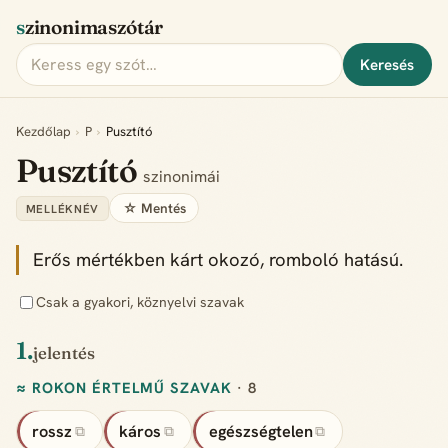
szinonimaszótár
Keresés
Kezdőlap
›
P
›
Pusztító
Pusztító
szinonimái
☆ Mentés
MELLÉKNÉV
Erős mértékben kárt okozó, romboló hatású.
Csak a gyakori, köznyelvi szavak
1.
jelentés
≈ ROKON ÉRTELMŰ SZAVAK
· 8
rossz
káros
egészségtelen
⧉
⧉
⧉