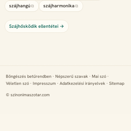
szájhangú
szájharmonika
⧉
⧉
Szájhősködik ellentétei →
Böngészés betűrendben
·
Népszerű szavak
·
Mai szó
·
Véletlen szó
·
Impresszum
·
Adatkezelési irányelvek
·
Sitemap
© szinonimaszotar.com
+ Hiányzik egy rokon értelmű szó? Javasold