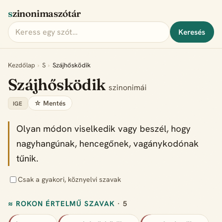
szinonimaszótár
Keresés
Kezdőlap
›
S
›
Szájhősködik
Szájhősködik
szinonimái
☆ Mentés
IGE
Olyan módon viselkedik vagy beszél, hogy
nagyhangúnak, hencegőnek, vagánykodónak
tűnik.
Csak a gyakori, köznyelvi szavak
≈ ROKON ÉRTELMŰ SZAVAK
· 5