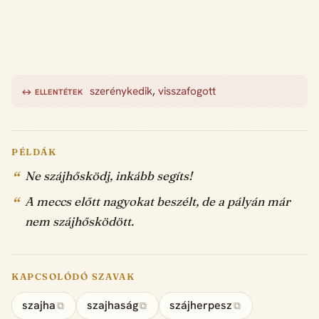
szerénykedik
,
visszafogott
↔ ELLENTÉTEK
PÉLDÁK
Ne szájhősködj, inkább segíts!
A meccs előtt nagyokat beszélt, de a pályán már
nem szájhősködött.
KAPCSOLÓDÓ SZAVAK
szajha
szajhaság
szájherpesz
⧉
⧉
⧉