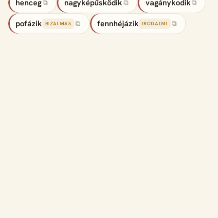
henceg
nagyképűsködik
vagánykodik
⧉
⧉
⧉
pofázik
fennhéjázik
⧉
⧉
BIZALMAS
IRODALMI