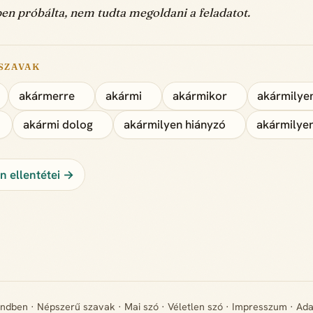
n próbálta, nem tudta megoldani a feladatot.
SZAVAK
akármerre
akármi
akármikor
akármilye
akármi dolog
akármilyen hiányzó
akármilyen
 ellentétei →
endben
·
Népszerű szavak
·
Mai szó
·
Véletlen szó
·
Impresszum
·
Ada