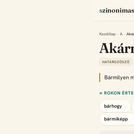
szinonima
Kezdőlap
›
A
›
Aká
Akár
HATÁROZÓSZÓ
Bármilyen 
≈ ROKON ÉRT
bárhogy
bármiképp