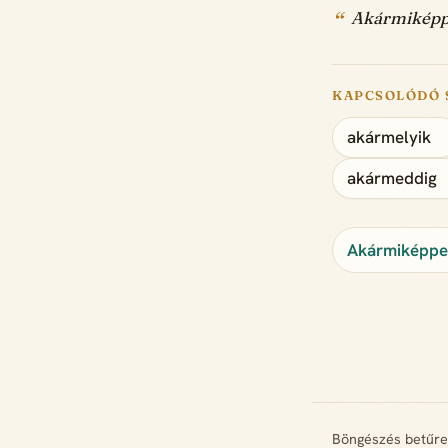
Akármiképpe
KAPCSOLÓDÓ 
akármelyik
akármeddig
Akármiképpen
Böngészés betűr