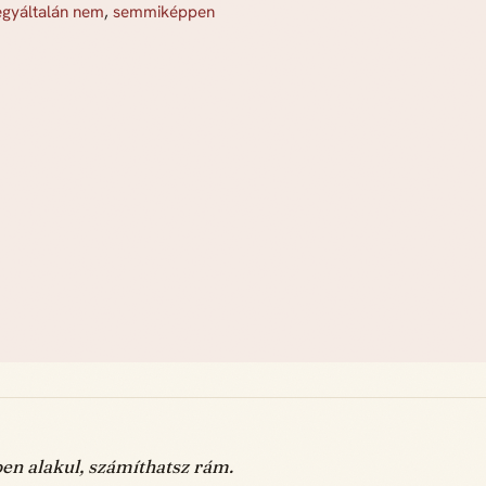
egyáltalán nem
,
semmiképpen
n alakul, számíthatsz rám.