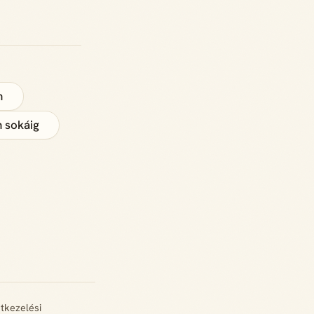
n
 sokáig
tkezelési