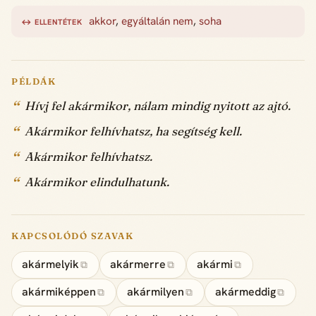
akkor
,
egyáltalán nem
,
soha
↔ ELLENTÉTEK
PÉLDÁK
Hívj fel akármikor, nálam mindig nyitott az ajtó.
Akármikor felhívhatsz, ha segítség kell.
Akármikor felhívhatsz.
Akármikor elindulhatunk.
KAPCSOLÓDÓ SZAVAK
akármelyik
akármerre
akármi
⧉
⧉
⧉
akármiképpen
akármilyen
akármeddig
⧉
⧉
⧉