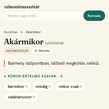
szinonimaszótár
Keresés
Kezdőlap
›
A
›
Akármikor
Akármikor
szinonimái
☆ Mentés
HATÁROZÓSZÓ
Bármely időpontban, időbeli megkötés nélkül.
≈ ROKON ÉRTELMŰ SZAVAK
· 4
bármikor
mindig
mikor csak
⧉
⧉
⧉
valahányszor
⧉