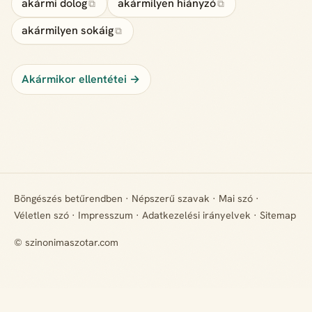
akármi dolog
akármilyen hiányzó
⧉
⧉
akármilyen sokáig
⧉
Akármikor ellentétei →
Böngészés betűrendben
·
Népszerű szavak
·
Mai szó
·
Véletlen szó
·
Impresszum
·
Adatkezelési irányelvek
·
Sitemap
© szinonimaszotar.com