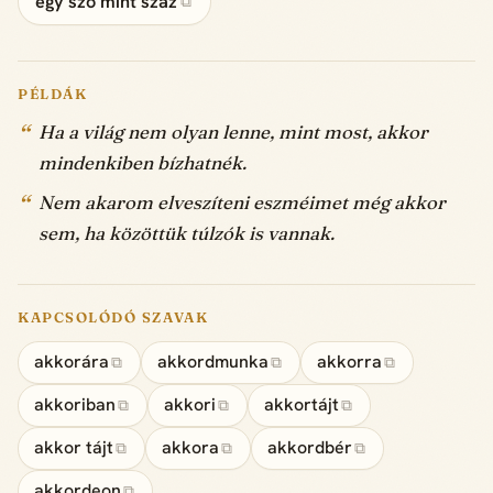
egy szó mint száz
⧉
PÉLDÁK
Ha a világ nem olyan lenne, mint most, akkor
mindenkiben bízhatnék.
Nem akarom elveszíteni eszméimet még akkor
sem, ha közöttük túlzók is vannak.
KAPCSOLÓDÓ SZAVAK
akkorára
akkordmunka
akkorra
⧉
⧉
⧉
akkoriban
akkori
akkortájt
⧉
⧉
⧉
akkor tájt
akkora
akkordbér
⧉
⧉
⧉
akkordeon
⧉