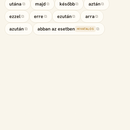
utána
majd
később
aztán
⧉
⧉
⧉
⧉
ezzel
erre
ezután
arra
⧉
⧉
⧉
⧉
azután
abban az esetben
⧉
⧉
HIVATALOS