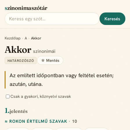
szinonimaszótár
Keresés
Kezdőlap
›
A
›
Akkor
Akkor
szinonimái
☆ Mentés
HATÁROZÓSZÓ
Az említett időpontban vagy feltétel esetén;
azután, utána.
Csak a gyakori, köznyelvi szavak
1.
jelentés
≈ ROKON ÉRTELMŰ SZAVAK
· 10