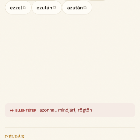
ezzel
ezután
azután
⧉
⧉
⧉
azonnal
,
mindjárt
,
rögtön
↔ ELLENTÉTEK
PÉLDÁK