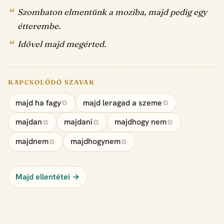
Szombaton elmentünk a moziba, majd pedig egy
étterembe.
Idővel majd megérted.
KAPCSOLÓDÓ SZAVAK
majd ha fagy
majd leragad a szeme
⧉
⧉
majdan
majdani
majdhogy nem
⧉
⧉
⧉
majdnem
majdhogynem
⧉
⧉
Majd ellentétei →