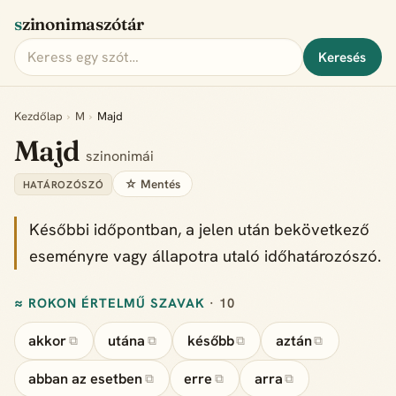
szinonimaszótár
Keresés
Kezdőlap
›
M
›
Majd
Majd
szinonimái
☆ Mentés
HATÁROZÓSZÓ
Későbbi időpontban, a jelen után bekövetkező
eseményre vagy állapotra utaló időhatározószó.
≈ ROKON ÉRTELMŰ SZAVAK
· 10
akkor
utána
később
aztán
⧉
⧉
⧉
⧉
abban az esetben
erre
arra
⧉
⧉
⧉