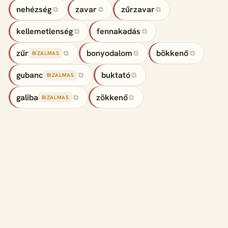
nehézség
zavar
zűrzavar
⧉
⧉
⧉
kellemetlenség
fennakadás
⧉
⧉
zűr
bonyodalom
bökkenő
⧉
⧉
⧉
BIZALMAS
gubanc
buktató
⧉
⧉
BIZALMAS
galiba
zökkenő
⧉
⧉
BIZALMAS