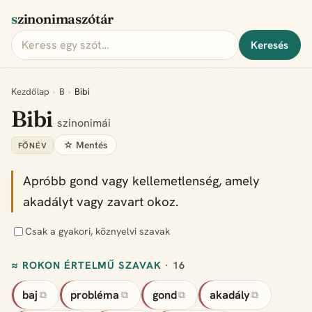
szinonimaszótár
Keresés
Kezdőlap
›
B
›
Bibi
Bibi
szinonimái
☆ Mentés
FŐNÉV
Apróbb gond vagy kellemetlenség, amely
akadályt vagy zavart okoz.
Csak a gyakori, köznyelvi szavak
≈ ROKON ÉRTELMŰ SZAVAK
· 16
baj
probléma
gond
akadály
⧉
⧉
⧉
⧉