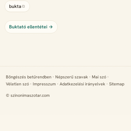
bukta
⧉
Buktató ellentétei →
Böngészés betűrendben
·
Népszerű szavak
·
Mai szó
·
Véletlen szó
·
Impresszum
·
Adatkezelési irányelvek
·
Sitemap
© szinonimaszotar.com
+ Hiányzik egy rokon értelmű szó? Javasold