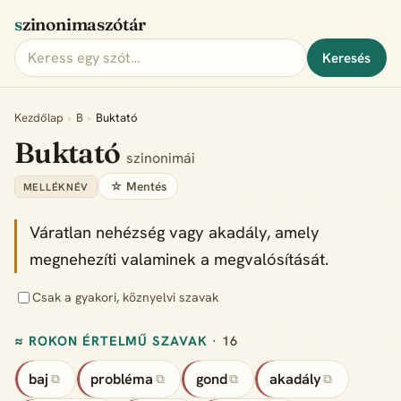
szinonimaszótár
Keresés
Kezdőlap
›
B
›
Buktató
Buktató
szinonimái
☆ Mentés
MELLÉKNÉV
Váratlan nehézség vagy akadály, amely
megnehezíti valaminek a megvalósítását.
Csak a gyakori, köznyelvi szavak
≈ ROKON ÉRTELMŰ SZAVAK
· 16
baj
probléma
gond
akadály
⧉
⧉
⧉
⧉