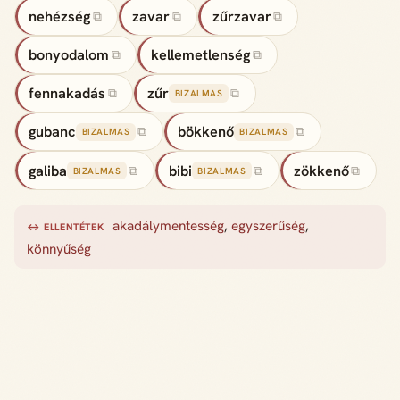
nehézség
zavar
zűrzavar
⧉
⧉
⧉
bonyodalom
kellemetlenség
⧉
⧉
fennakadás
zűr
⧉
⧉
BIZALMAS
gubanc
bökkenő
⧉
⧉
BIZALMAS
BIZALMAS
galiba
bibi
zökkenő
⧉
⧉
⧉
BIZALMAS
BIZALMAS
akadálymentesség
,
egyszerűség
,
↔ ELLENTÉTEK
könnyűség