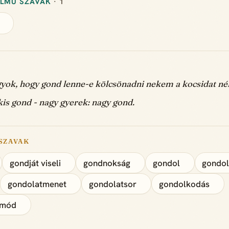
ELMŰ SZAVAK
· 1
gyok, hogy gond lenne-e kölcsönadni nekem a kocsidat né
kis gond - nagy gyerek: nagy gond.
SZAVAK
gondját viseli
gondnokság
gondol
gondol
gondolatmenet
gondolatsor
gondolkodás
smód