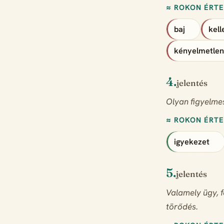
≈ ROKON ÉRT
baj
kel
kényelmetle
4.
jelentés
Olyan figyelmes
≈ ROKON ÉRT
igyekezet
5.
jelentés
Valamely ügy, f
törődés.