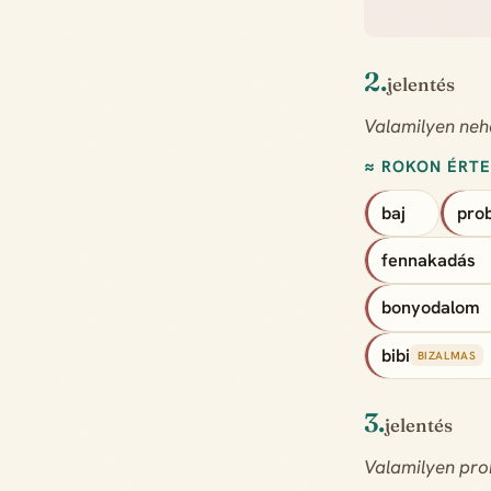
2.
jelentés
Valamilyen neh
≈ ROKON ÉRT
baj
pro
fennakadás
bonyodalom
bibi
BIZALMAS
3.
jelentés
Valamilyen pro