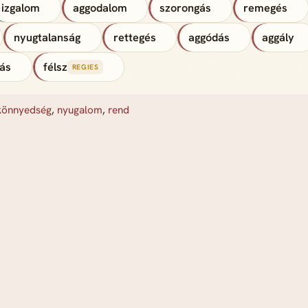
izgalom
aggodalom
szorongás
remegés
nyugtalanság
rettegés
aggódás
aggály
ás
félsz
REGIES
könnyedség
,
nyugalom
,
rend