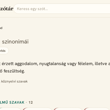
szótár
nd
d
szinonimái
tés
t érzett aggodalom, nyugtalanság vagy félelem, illetve 
ő feszültség.
, köznyelvi szavak
ELMŰ SZAVAK
· 12