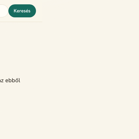
Keresés
az ebből