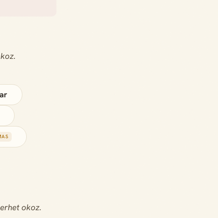
okoz.
ar
MAS
erhet okoz.