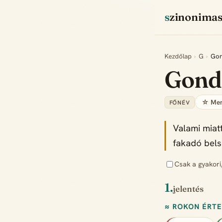
szinonima
Kezdőlap
›
G
›
Go
Gon
☆ Men
FŐNÉV
Valami miat
fakadó bels
Csak a gyakori
1.
jelentés
≈ ROKON ÉRT