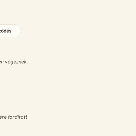
ződés
sen végeznek.
re fordított