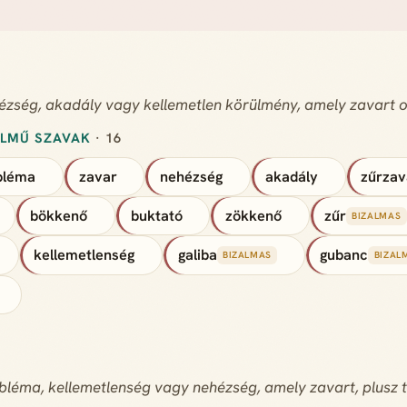
ézség, akadály vagy kellemetlen körülmény, amely zavart 
ELMŰ SZAVAK
· 16
bléma
zavar
nehézség
akadály
zűrzav
bökkenő
buktató
zökkenő
zűr
BIZALMAS
kellemetlenség
galiba
gubanc
BIZALMAS
BIZAL
bléma, kellemetlenség vagy nehézség, amely zavart, plusz t