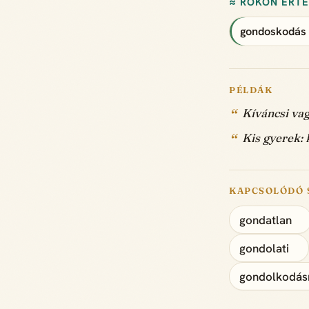
≈ ROKON ÉRT
gondoskodás
PÉLDÁK
Kíváncsi va
Kis gyerek: 
KAPCSOLÓDÓ 
gondatlan
gondolati
gondolkodá