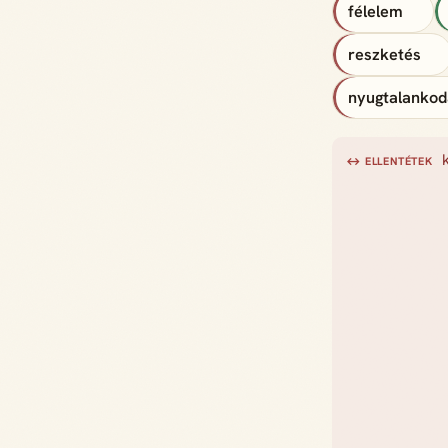
félelem
reszketés
nyugtalankod
↔ ELLENTÉTEK