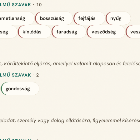
ELMŰ SZAVAK
· 10
lemetlenség
bosszúság
fejfájás
nyűg
nség
kínlódás
fáradság
vesződség
ves
, körültekintő eljárás, amellyel valamit alaposan és felelő
ELMŰ SZAVAK
· 2
gondosság
eladat, személy vagy dolog ellátására, figyelemmel kísérésé