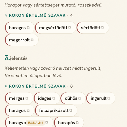
Haragot vagy sértettséget mutató, rosszkedvű.
≈ ROKON ÉRTELMŰ SZAVAK
· 4
haragos
megsértődött
sértődött
⧉
⧉
⧉
megorrolt
⧉
3.
jelentés
Kellemetlen vagy zavaró helyzet miatt ingerült,
türelmetlen állapotban lévő.
≈ ROKON ÉRTELMŰ SZAVAK
· 8
mérges
ideges
dühös
ingerült
⧉
⧉
⧉
⧉
haragos
felpaprikázott
⧉
⧉
haragvó
harapós
⧉
⧉
IRODALMI