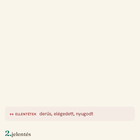
derűs
,
elégedett
,
nyugodt
↔ ELLENTÉTEK
2.
jelentés