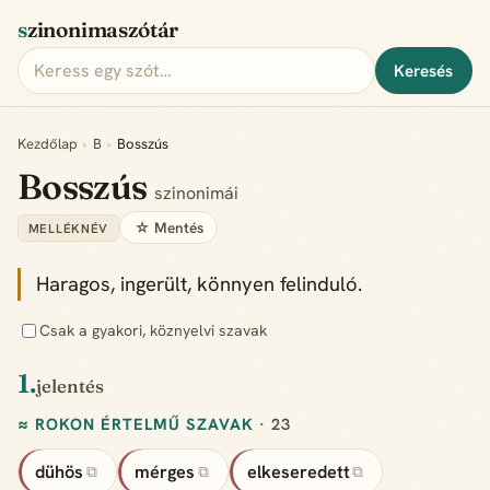
szinonimaszótár
Keresés
Kezdőlap
›
B
›
Bosszús
Bosszús
szinonimái
☆ Mentés
MELLÉKNÉV
Haragos, ingerült, könnyen felinduló.
Csak a gyakori, köznyelvi szavak
1.
jelentés
≈ ROKON ÉRTELMŰ SZAVAK
· 23
dühös
mérges
elkeseredett
⧉
⧉
⧉