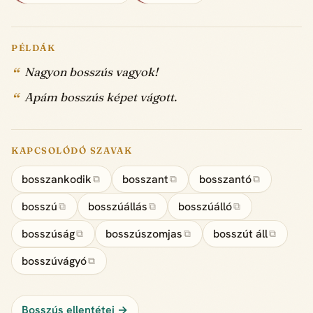
PÉLDÁK
Nagyon bosszús vagyok!
Apám bosszús képet vágott.
KAPCSOLÓDÓ SZAVAK
bosszankodik
bosszant
bosszantó
⧉
⧉
⧉
bosszú
bosszúállás
bosszúálló
⧉
⧉
⧉
bosszúság
bosszúszomjas
bosszút áll
⧉
⧉
⧉
bosszúvágyó
⧉
Bosszús ellentétei →