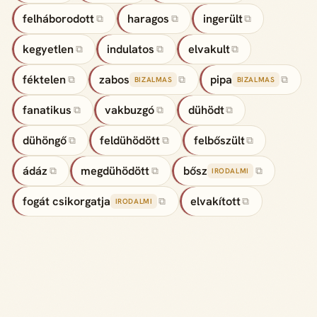
felháborodott
haragos
ingerült
⧉
⧉
⧉
kegyetlen
indulatos
elvakult
⧉
⧉
⧉
féktelen
zabos
pipa
⧉
⧉
⧉
BIZALMAS
BIZALMAS
fanatikus
vakbuzgó
dühödt
⧉
⧉
⧉
dühöngő
feldühödött
felbőszült
⧉
⧉
⧉
ádáz
megdühödött
bősz
⧉
⧉
⧉
IRODALMI
fogát csikorgatja
elvakított
⧉
⧉
IRODALMI