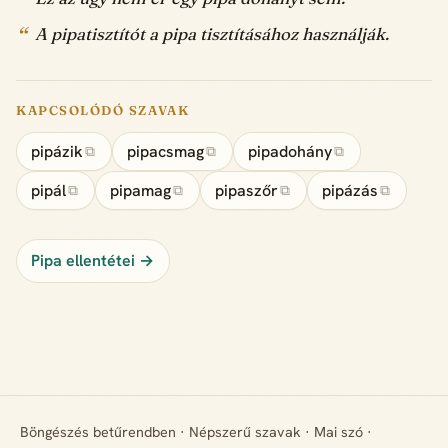
A pipatisztítót a pipa tisztításához használják.
KAPCSOLÓDÓ SZAVAK
pipázik
pipacsmag
pipadohány
⧉
⧉
⧉
pipál
pipamag
pipaszőr
pipázás
⧉
⧉
⧉
⧉
Pipa ellentétei →
Böngészés betűrendben
·
Népszerű szavak
·
Mai szó
·