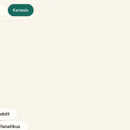
Keresés
odott
fanatikus