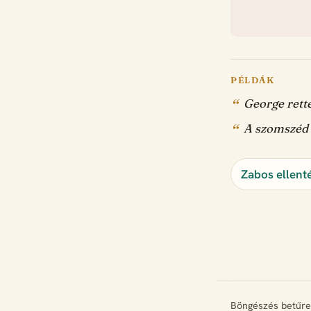
PÉLDÁK
George rette
A szomszéd n
Zabos ellent
Böngészés betűr