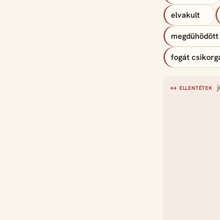
elvakult
megdühödött
fogát csikorg
↔ ELLENTÉTEK