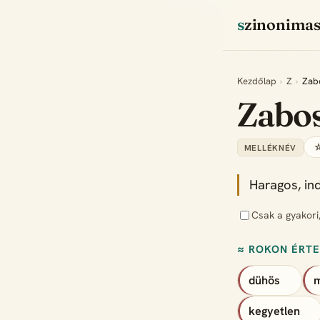
szinonima
Kezdőlap
›
Z
›
Zab
Zabo
☆
MELLÉKNÉV
Haragos, in
Csak a gyakori
≈ ROKON ÉRT
dühös
kegyetlen