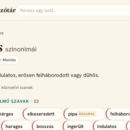
szótár
os
s
szinonimái
 Mentés
dulatos, erősen felháborodott vagy dühös.
, köznyelvi szavak
ELMŰ SZAVAK
· 23
mérges
elkeseredett
pipa
felhábor
BIZALMAS
haragos
bosszús
ingerült
indulatos