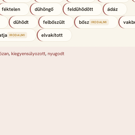
féktelen
dühöngő
feldühödött
ádáz
dühödt
felbőszült
bősz
vakb
IRODALMI
atja
elvakított
IRODALMI
józan
,
kiegyensúlyozott
,
nyugodt