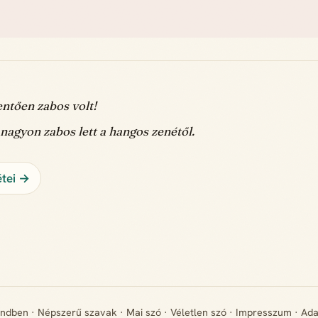
ntően zabos volt!
agyon zabos lett a hangos zenétől.
étei →
endben
·
Népszerű szavak
·
Mai szó
·
Véletlen szó
·
Impresszum
·
Ada