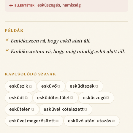
esküszegés
,
hamisság
↔ ELLENTÉTEK
PÉLDÁK
Emlékezzen rá, hogy eskü alatt áll.
Emlékeztetem rá, hogy még mindig eskü alatt áll.
KAPCSOLÓDÓ SZAVAK
esküszik
esküvő
esküdtszék
⧉
⧉
⧉
esküdt
esküdőtestület
esküszegő
⧉
⧉
⧉
eskütelen
esküvel kötelezett
⧉
⧉
esküvel megerősített
esküvő utáni utazás
⧉
⧉