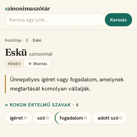
szinonimaszótár
Keresés
Kezdőlap
›
E
›
Eskü
Eskü
szinonimái
☆ Mentés
FŐNÉV
Ünnepélyes ígéret vagy fogadalom, amelynek
megtartását komolyan vállalják.
≈ ROKON ÉRTELMŰ SZAVAK
· 4
ígéret
szó
fogadalom
adott szó
⧉
⧉
⧉
⧉