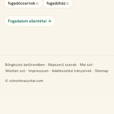
fogadócsarnok
fogadóház
⧉
⧉
Fogadalom ellentétei →
Böngészés betűrendben
·
Népszerű szavak
·
Mai szó
·
Véletlen szó
·
Impresszum
·
Adatkezelési irányelvek
·
Sitemap
© szinonimaszotar.com
+ Hiányzik egy rokon értelmű szó? Javasold