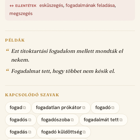
esküszegés
,
fogadalmának feladása
,
↔ ELLENTÉTEK
megszegés
PÉLDÁK
Ezt titoktartási fogadalom mellett mondták el
nekem.
Fogadalmat tett, hogy többet nem késik el.
KAPCSOLÓDÓ SZAVAK
fogad
fogadatlan prókátor
fogadó
⧉
⧉
⧉
fogadós
fogadószoba
fogadalmát tett
⧉
⧉
⧉
fogadás
fogadó küldöttség
⧉
⧉