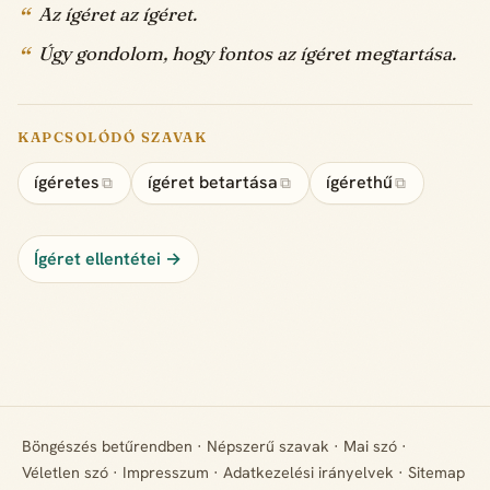
Az ígéret az ígéret.
Úgy gondolom, hogy fontos az ígéret megtartása.
KAPCSOLÓDÓ SZAVAK
ígéretes
ígéret betartása
ígérethű
⧉
⧉
⧉
Ígéret ellentétei →
Böngészés betűrendben
·
Népszerű szavak
·
Mai szó
·
Véletlen szó
·
Impresszum
·
Adatkezelési irányelvek
·
Sitemap