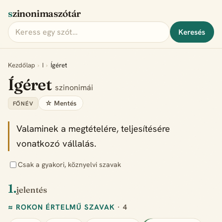
szinonimaszótár
Keresés
Kezdőlap
›
I
›
Ígéret
Ígéret
szinonimái
☆ Mentés
FŐNÉV
Valaminek a megtételére, teljesítésére
vonatkozó vállalás.
Csak a gyakori, köznyelvi szavak
1.
jelentés
≈ ROKON ÉRTELMŰ SZAVAK
· 4