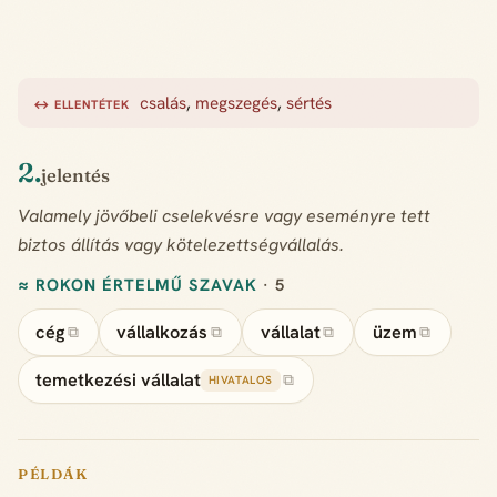
csalás
,
megszegés
,
sértés
↔ ELLENTÉTEK
2.
jelentés
Valamely jövőbeli cselekvésre vagy eseményre tett
biztos állítás vagy kötelezettségvállalás.
≈ ROKON ÉRTELMŰ SZAVAK
· 5
cég
vállalkozás
vállalat
üzem
⧉
⧉
⧉
⧉
temetkezési vállalat
⧉
HIVATALOS
PÉLDÁK