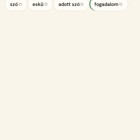
szó
eskü
adott szó
fogadalom
⧉
⧉
⧉
⧉