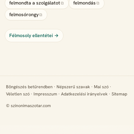
felmondta a szolgálatot
felmondás
⧉
⧉
felmosórongy
⧉
Félmosoly ellentétei →
Böngészés betűrendben
·
Népszerű szavak
·
Mai szó
·
Véletlen szó
·
Impresszum
·
Adatkezelési irányelvek
·
Sitemap
© szinonimaszotar.com