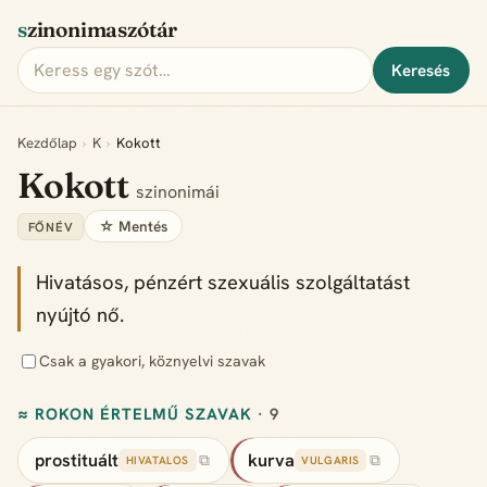
szinonimaszótár
Keresés
Kezdőlap
›
K
›
Kokott
Kokott
szinonimái
☆ Mentés
FŐNÉV
Hivatásos, pénzért szexuális szolgáltatást
nyújtó nő.
Csak a gyakori, köznyelvi szavak
≈ ROKON ÉRTELMŰ SZAVAK
· 9
prostituált
kurva
⧉
⧉
HIVATALOS
VULGARIS