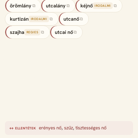
örömlány
utcalány
kéjnő
⧉
⧉
⧉
IRODALMI
kurtizán
utcanő
⧉
⧉
IRODALMI
szajha
utcai nő
⧉
⧉
REGIES
erényes nő
,
szűz
,
tisztességes nő
↔ ELLENTÉTEK