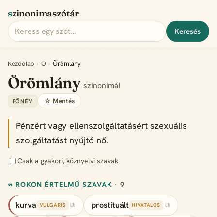
szinonimaszótár
Keresés
Kezdőlap
›
O
›
Örömlány
Örömlány
szinonimái
☆ Mentés
FŐNÉV
Pénzért vagy ellenszolgáltatásért szexuális
szolgáltatást nyújtó nő.
Csak a gyakori, köznyelvi szavak
≈ ROKON ÉRTELMŰ SZAVAK
· 9
kurva
prostituált
⧉
⧉
VULGARIS
HIVATALOS