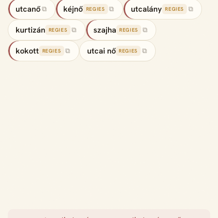
utcanő
kéjnő
utcalány
⧉
⧉
⧉
REGIES
REGIES
kurtizán
szajha
⧉
⧉
REGIES
REGIES
kokott
utcai nő
⧉
⧉
REGIES
REGIES