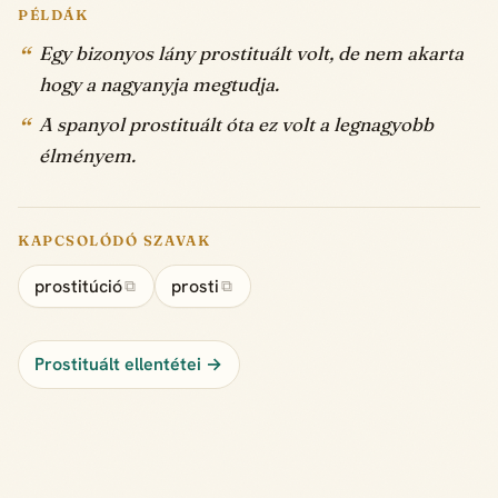
PÉLDÁK
Egy bizonyos lány prostituált volt, de nem akarta
hogy a nagyanyja megtudja.
A spanyol prostituált óta ez volt a legnagyobb
élményem.
KAPCSOLÓDÓ SZAVAK
prostitúció
prosti
⧉
⧉
Prostituált ellentétei →