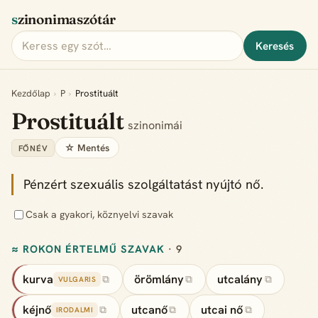
szinonimaszótár
Keresés
Kezdőlap
›
P
›
Prostituált
Prostituált
szinonimái
☆ Mentés
FŐNÉV
Pénzért szexuális szolgáltatást nyújtó nő.
Csak a gyakori, köznyelvi szavak
≈ ROKON ÉRTELMŰ SZAVAK
· 9
kurva
örömlány
utcalány
⧉
⧉
⧉
VULGARIS
kéjnő
utcanő
utcai nő
⧉
⧉
⧉
IRODALMI