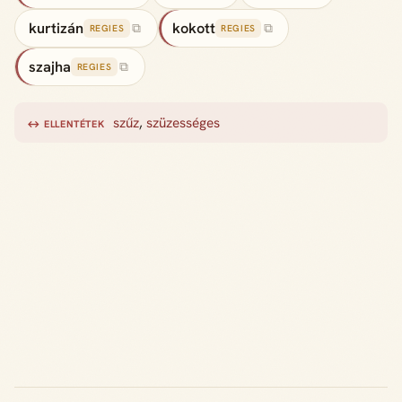
kurtizán
kokott
⧉
⧉
REGIES
REGIES
szajha
⧉
REGIES
szűz
,
szüzességes
↔ ELLENTÉTEK