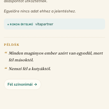
álláspontot ütköztetnek.
Egyelőre nincs adat ehhez a jelentéshez.
vitapartner
≈ ROKON ÉRTELMŰ
PÉLDÁK
Minden magányos ember azért van egyedül, mert
fél másoktól.
Nenszi fél a kutyáktól.
Fél szinonimái →