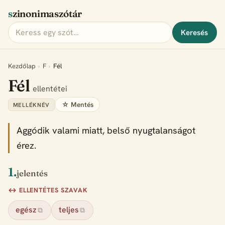
szinonimaszótár
Keresés
Kezdőlap
›
F
›
Fél
Fél
ellentétei
☆ Mentés
MELLÉKNÉV
Aggódik valami miatt, belső nyugtalanságot
érez.
1.
jelentés
↔ ELLENTÉTES SZAVAK
egész
teljes
⧉
⧉