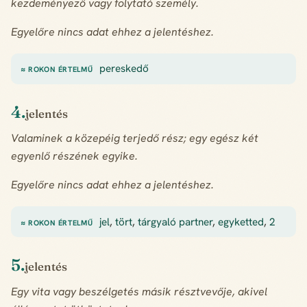
kezdeményező vagy folytató személy.
Egyelőre nincs adat ehhez a jelentéshez.
pereskedő
≈ ROKON ÉRTELMŰ
4.
jelentés
Valaminek a közepéig terjedő rész; egy egész két
egyenlő részének egyike.
Egyelőre nincs adat ehhez a jelentéshez.
jel
,
tört
,
tárgyaló partner
,
egyketted
,
2
≈ ROKON ÉRTELMŰ
5.
jelentés
Egy vita vagy beszélgetés másik résztvevője, akivel