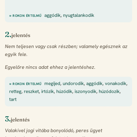
aggódik
,
nyugtalankodik
≈ ROKON ÉRTELMŰ
2.
jelentés
Nem teljesen vagy csak részben; valamely egésznek az
egyik fele.
Egyelőre nincs adat ehhez a jelentéshez.
megijed
,
undorodik
,
aggódik
,
vonakodik
,
≈ ROKON ÉRTELMŰ
retteg
,
reszket
,
irtózik
,
húzódik
,
iszonyodik
,
húzódozik
,
tart
3.
jelentés
Valakivel jogi vitába bonyolódó, peres ügyet