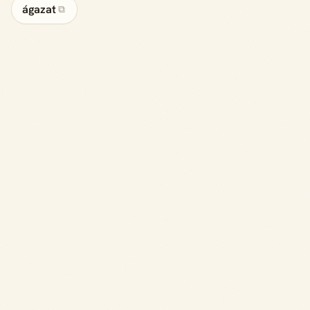
ágazat
⧉