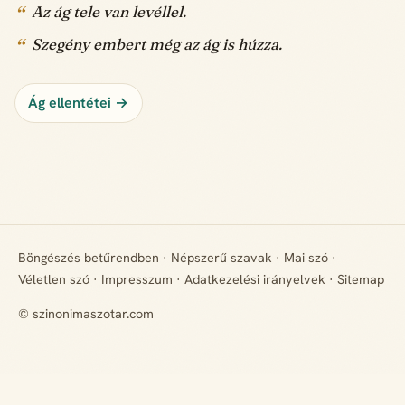
Az ág tele van levéllel.
Szegény embert még az ág is húzza.
Ág ellentétei →
Böngészés betűrendben
·
Népszerű szavak
·
Mai szó
·
Véletlen szó
·
Impresszum
·
Adatkezelési irányelvek
·
Sitemap
© szinonimaszotar.com