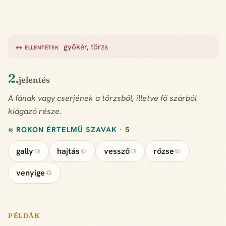
gyökér
,
törzs
↔ ELLENTÉTEK
2.
jelentés
A fának vagy cserjének a törzsből, illetve fő szárból
kiágazó része.
≈ ROKON ÉRTELMŰ SZAVAK
· 5
gally
hajtás
vessző
rőzse
⧉
⧉
⧉
⧉
venyige
⧉
PÉLDÁK