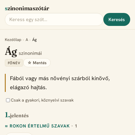
szinonimaszótár
Keresés
Kezdőlap
›
A
›
Ág
Ág
szinonimái
☆ Mentés
FŐNÉV
Fából vagy más növényi szárból kinövő,
elágazó hajtás.
Csak a gyakori, köznyelvi szavak
1.
jelentés
≈ ROKON ÉRTELMŰ SZAVAK
· 1