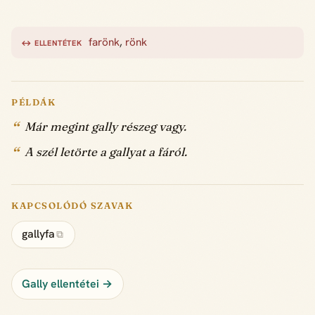
farönk
,
rönk
↔ ELLENTÉTEK
PÉLDÁK
Már megint gally részeg vagy.
A szél letörte a gallyat a fáról.
KAPCSOLÓDÓ SZAVAK
gallyfa
⧉
Gally ellentétei →