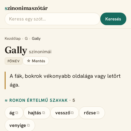
szinonimaszótár
Keresés
Kezdőlap
›
G
›
Gally
Gally
szinonimái
☆ Mentés
FŐNÉV
A fák, bokrok vékonyabb oldalága vagy letört
ága.
≈ ROKON ÉRTELMŰ SZAVAK
· 5
ág
hajtás
vessző
rőzse
⧉
⧉
⧉
⧉
venyige
⧉