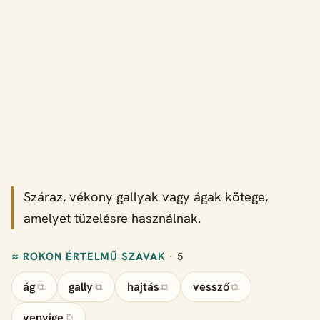
Száraz, vékony gallyak vagy ágak kötege,
amelyet tüzelésre használnak.
≈ ROKON ÉRTELMŰ SZAVAK
· 5
ág
gally
hajtás
vessző
⧉
⧉
⧉
⧉
venyige
⧉