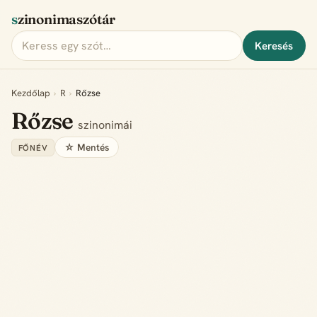
szinonimaszótár
Keresés
Kezdőlap
›
R
›
Rőzse
Rőzse
szinonimái
☆ Mentés
FŐNÉV